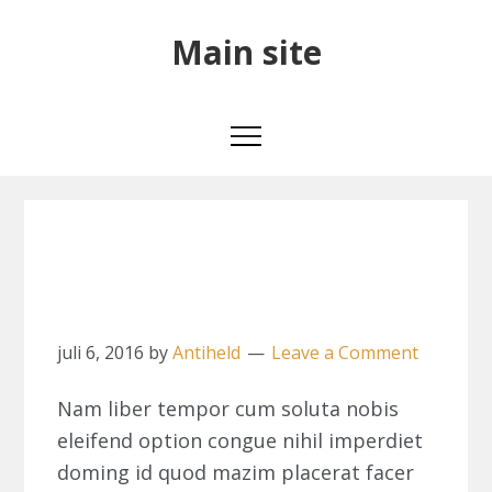
Skip
Skip
Skip
Main
Main site
to
to
to
primary
main
primary
site
navigation
content
sidebar
A look at a
Mountain Range
juli 6, 2016
by
Antiheld
Leave a Comment
Nam liber tempor cum soluta nobis
eleifend option congue nihil imperdiet
doming id quod mazim placerat facer