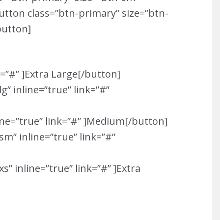
button class=”btn-primary” size=”btn-
/button]
k=”#” ]Extra Large[/button]
g” inline=”true” link=”#”
line=”true” link=”#” ]Medium[/button]
m” inline=”true” link=”#”
s” inline=”true” link=”#” ]Extra