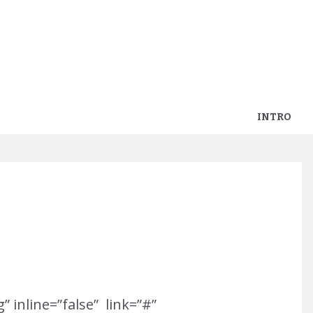
INTRO
” inline=”false” link=”#”