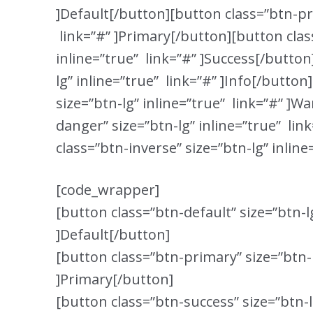
]Default[/button][button class=”btn-pri
link=”#” ]Primary[/button][button clas
inline=”true” link=”#” ]Success[/button
lg” inline=”true” link=”#” ]Info[/butto
size=”btn-lg” inline=”true” link=”#” ]W
danger” size=”btn-lg” inline=”true” li
class=”btn-inverse” size=”btn-lg” inline
[code_wrapper]
[button class=”btn-default” size=”btn-lg
]Default[/button]
[button class=”btn-primary” size=”btn-l
]Primary[/button]
[button class=”btn-success” size=”btn-l