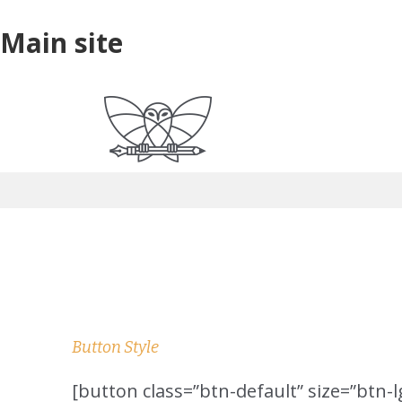
Skip
Skip
Skip
Main
Main site
to
to
to
site
primary
main
primary
navigation
content
sidebar
Button
Button Style
[button class=”btn-default” size=”btn-lg