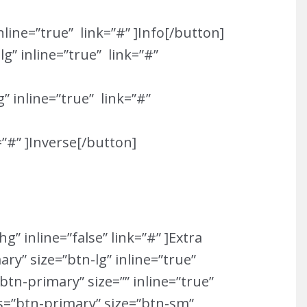
nline=”true” link=”#” ]Info[/button]
g” inline=”true” link=”#”
” inline=”true” link=”#”
=”#” ]Inverse[/button]
g” inline=”false” link=”#” ]Extra
ry” size=”btn-lg” inline=”true”
btn-primary” size=”” inline=”true”
s=”btn-primary” size=”btn-sm”