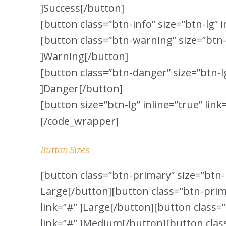
]Success[/button]
[button class=”btn-info” size=”btn-lg” i
[button class=”btn-warning” size=”btn-l
]Warning[/button]
[button class=”btn-danger” size=”btn-lg
]Danger[/button]
[button size=”btn-lg” inline=”true” link
[/code_wrapper]
Button Sizes
[button class=”btn-primary” size=”btn-h
Large[/button][button class=”btn-prima
link=”#” ]Large[/button][button class=”
link=”#” ]Medium[/button][button clas