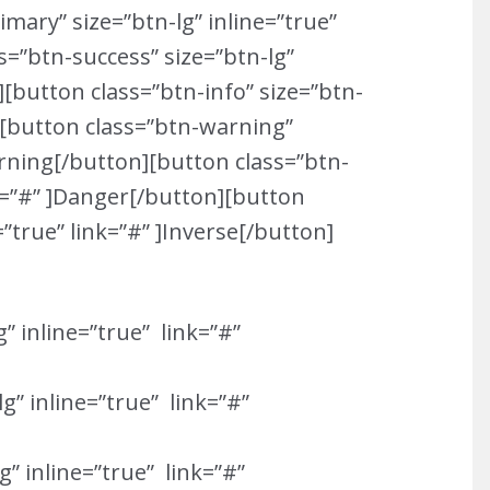
mary” size=”btn-lg” inline=”true”
s=”btn-success” size=”btn-lg”
][button class=”btn-info” size=”btn-
n][button class=”btn-warning”
arning[/button][button class=”btn-
nk=”#” ]Danger[/button][button
=”true” link=”#” ]Inverse[/button]
” inline=”true” link=”#”
g” inline=”true” link=”#”
g” inline=”true” link=”#”