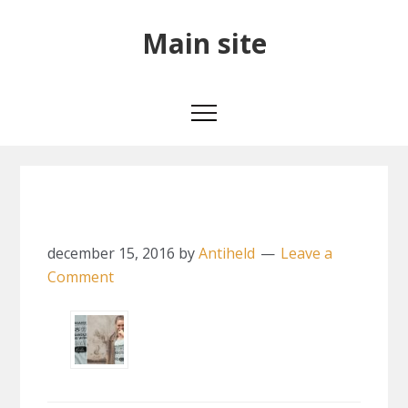
Skip
Skip
Skip
Main
Main site
to
to
to
primary
main
primary
site
navigation
content
sidebar
100 percent organic
december 15, 2016
by
Antiheld
Leave a
Comment