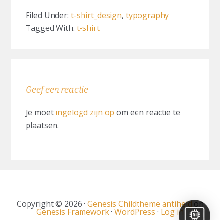
Filed Under:
t-shirt_design
,
typography
Tagged With:
t-shirt
READER
Geef een reactie
INTERACTIONS
Je moet
ingelogd zijn op
om een reactie te
plaatsen.
Copyright © 2026 ·
Genesis Childtheme antiheld
on
Genesis Framework
·
WordPress
·
Log in