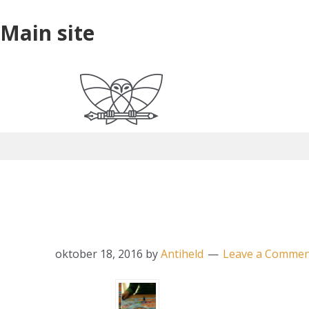
Skip
Skip
Skip
Main
Main site
to
to
to
site
primary
main
primary
navigation
content
sidebar
Ouderbetrokkenheid
oktober 18, 2016
by
Antiheld
Leave a Comme