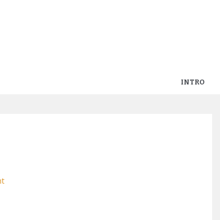
INTRO
 placemat
nt